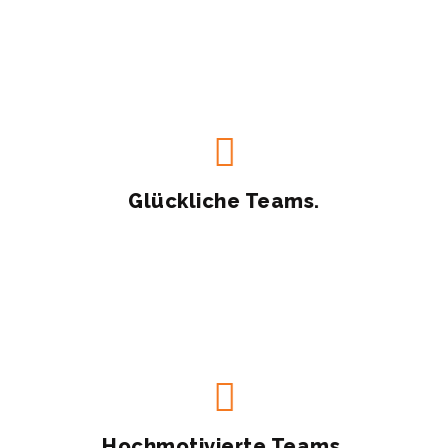
Spaß an der Zusammenarbeit.
Lockerheit öffnet Raum für Humor, Gelassenheit und
Glückliche Teams.
Ihr Euch und was wollt ihr bewegen?
Lockerheit schafft Bewegungsfreiheit. Wofür bewegt
Hochmotivierte Teams.